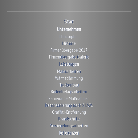
Start
Unternehmen
Philosophie
Historie
Firmenübergabe 2017
Firmenübergabe Galerie
Leistungen
Malerarbeiten
Wärmedämmung
Trockenbau
Bodenbelagsarbeiten
Sanierungs-Maßnahmen
Betonsanierung nach S.I.V.V.
Graffiti-Entfernung
Brandschutz
Versiegelungsarbeiten
Referenzen